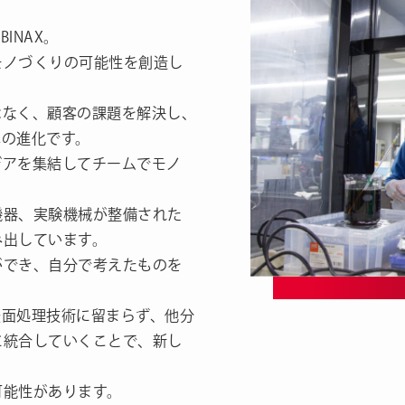
INAX。
モノづくりの可能性を創造し
はなく、顧客の課題を解決し、
への進化です。
デアを集結してチームでモノ
機器、実験機械が整備された
み出しています。
ができ、自分で考えたものを
。
。表面処理技術に留まらず、他分
に統合していくことで、新し
。
可能性があります。