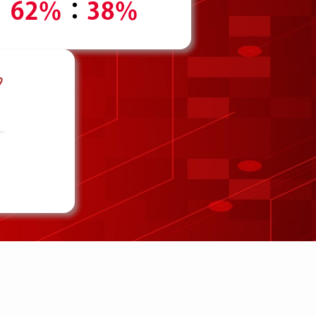
62％
：
38％
日