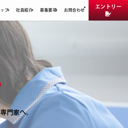
エントリー
テップ
社員紹介
募集要項
お問合わせ
る
る
る
る
る
ら専門家へ。
ら専門家へ。
ら専門家へ。
ら専門家へ。
ら専門家へ。