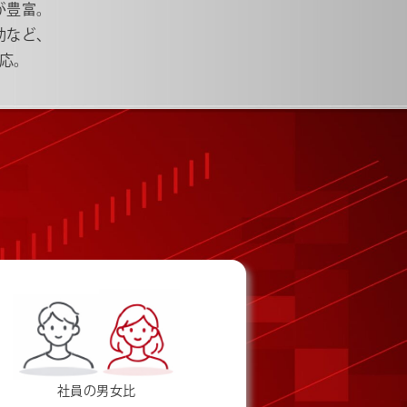
が豊富。
助など、
応。
社員の男女比