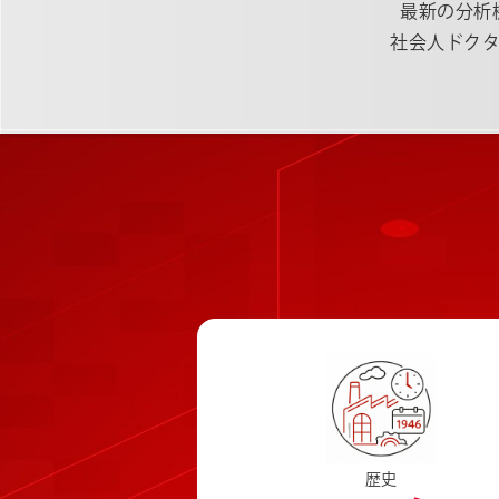
最新の分析
社会人ドク
歴史